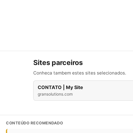
Sites parceiros
Conheca tambem estes sites selecionados.
CONTATO | My Site
gransolutions.com
CONTEÚDO RECOMENDADO