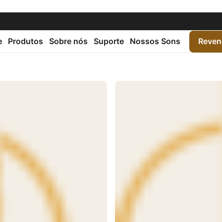
e
Produtos
Sobre nós
Suporte
Nossos Sons
Reven
nta a emoção
ntados timbres de piano,
os. Cada nota ressoa com
as à nossa exclusiva
ação patenteada garante uma
 Harmonia.