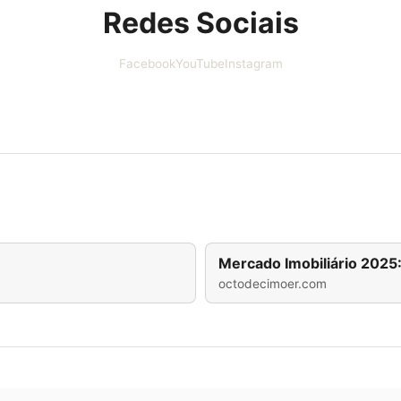
Redes Sociais
Facebook
YouTube
Instagram
Mercado Imobiliário 2025:
octodecimoer.com