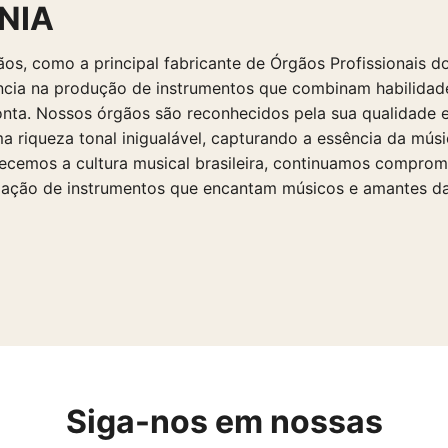
NIA
s, como a principal fabricante de Órgãos Profissionais do
ncia na produção de instrumentos que combinam habilidade
onta. Nossos órgãos são reconhecidos pela sua qualidade 
 riqueza tonal inigualável, capturando a essência da músi
ecemos a cultura musical brasileira, continuamos compro
riação de instrumentos que encantam músicos e amantes d
Siga-nos em nossas