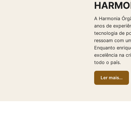
HARMO
A Harmonia Órgão
anos de experiê
tecnologia de p
ressoam com uma
Enquanto enriqu
excelência na c
todo o país.
Ler mais...