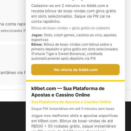
Cadastre-se em 2 minutos no 6ddd.com e
receba bônus de boas-vindas com giros grátis
em slots selecionados. Saque via PIX cai na
conta rapidinho.
na conta rapidinho.
Bônus de boas-vindas + giros grátis no cadastro
s selecionados (Fortune Tiger e Sweet Bonanza), creditado
Jogos:
Slots, crash games, cassino ao vivo, apostas
esportivas
Bônus:
Bônus de boas-vindas com bônus sobre o
primeiro depósito e giros grátis em slots selecionados
(Fortune Tiger e Sweet Bonanza), creditado
automaticamente após depósito via PIX
Ver oferta da 6ddd.com
antâneo via PIX e mais de 3.500 jogos disponíveis.
k9bet.com — Sua Plataforma de
Apostas e Cassino Online
Sua Plataforma de Apostas e Cassino Online
Saque PIX instantâneo em até 5 minutos sem taxas
CONTATO
Jogue nos melhores slots e apostas esportivas
em k9bet.com. Bônus de boas-vindas de até
R. Vicente Ferraz de Campos, 80
R$500 + 50 rodadas grátis, saque instantâneo
Curral, Ibiúna – SP, 18150-000