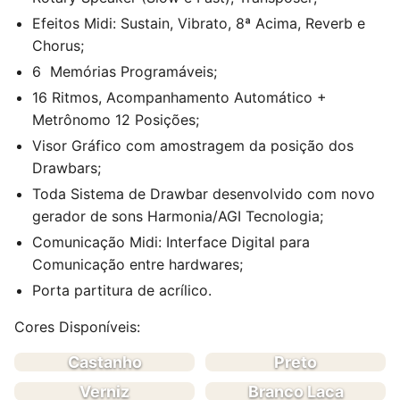
Efeitos Midi: Sustain, Vibrato, 8ª Acima, Reverb e
Chorus;
6 Memórias Programáveis;
16 Ritmos, Acompanhamento Automático +
Metrônomo 12 Posições;
Visor Gráfico com amostragem da posição dos
Drawbars;
Toda Sistema de Drawbar desenvolvido com novo
gerador de sons Harmonia/AGI Tecnologia;
Comunicação Midi: Interface Digital para
Comunicação entre hardwares;
Porta partitura de acrílico.
Cores Disponíveis:
Castanho
Preto
Verniz
Branco Laca