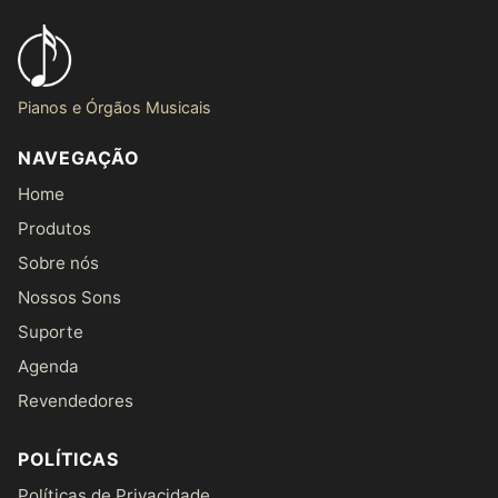
Pianos e Órgãos Musicais
NAVEGAÇÃO
Home
Produtos
Sobre nós
Nossos Sons
Suporte
Agenda
Revendedores
POLÍTICAS
Políticas de Privacidade