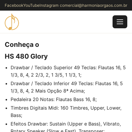
Facebook
YouTube
Instagram
comercial@harmoniaorgaos.com.br
Abrir
Conheça o
HS 480 Glory
Drawbar / Teclado Superior 49 Teclas: Flautas 16, 5
1/3, 8, 4, 2 2/3, 2, 1 3/5, 1 1/3, 1;
Drawbar / Teclado Inferior 49 Teclas: Flautas 16, 5
1/3, 8, 4, 2 Mais Opção 8ª Acima;
Pedaleira 20 Notas: Flautas Bass 16, 8;
Timbres Digitais Midi: 160 Timbres, Upper, Lower,
Bass;
Efeitos Drawbar: Sustain (Upper e Bass), Vibrato,
Rotary Speaker (Slow e Fast), Transposer;